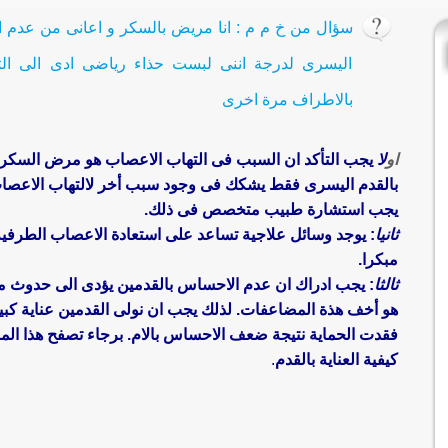
سؤال من خ م م : انا مريض بالسكر و اعانى من عدم
اليسرى لدرجة اننى لبست حذاء رياضى ادى الى ال
بالاطراف مرة اخرى
او
لا
يجب التأكد ان السبب فى التهاب الاعصاب هو مرض السك
بالقدم اليسرى فقط يشكك فى وجود سبب أخر لالتهاب الاعصا
يجب استشارة طبيب متخصص فى ذلك.
ثانيا
: يوجد وسائل علاجية تساعد على استعادة الاعصاب الطرفية
مبكرا.
ثالثا
: يجب ادراك ان عدم الاحساس بالقدمين يؤدى الى حدوث م
هو أخف هذة المضاعفات. لذلك يجب ان نولى القدمين عناية كبير
فقدت الحماية نتيجة ضعف الاحساس بالام. برجاء تصفح هذا الم
كيفية العناية بالقدم
.