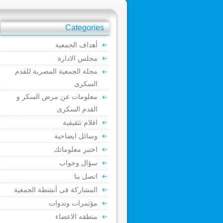
Categories
أهداف الجمعية
مجلس الادارة
مجلة الجمعية المصرية للقدم
السكرى
معلومات عن مرض السكر و
القدم السكرى
افلام تثقيفية
وسائل ايضاحية
اختبر معلوماتك
سؤال وجواب
اتصل بنا
المشاركة فى أنشطة الجمعية
مؤتمرات وندوات
منطقه الاعضاء